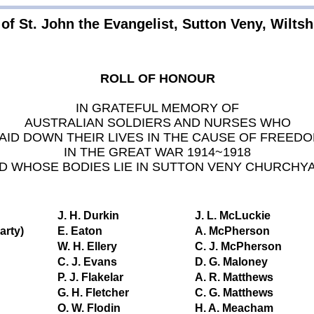
of St. John the Evangelist, Sutton Veny, Wiltsh
ROLL OF HONOUR
IN GRATEFUL MEMORY OF
AUSTRALIAN SOLDIERS AND NURSES WHO
AID DOWN THEIR LIVES IN THE CAUSE OF FREED
IN THE GREAT WAR 1914~1918
D WHOSE BODIES LIE IN SUTTON VENY CHURCHY
J. H. Durkin
J. L. McLuckie
arty)
E. Eaton
A. McPherson
W. H. Ellery
C. J. McPherson
C. J. Evans
D. G. Maloney
P. J. Flakelar
A. R. Matthews
G. H. Fletcher
C. G. Matthews
O. W. Flodin
H. A. Meacham