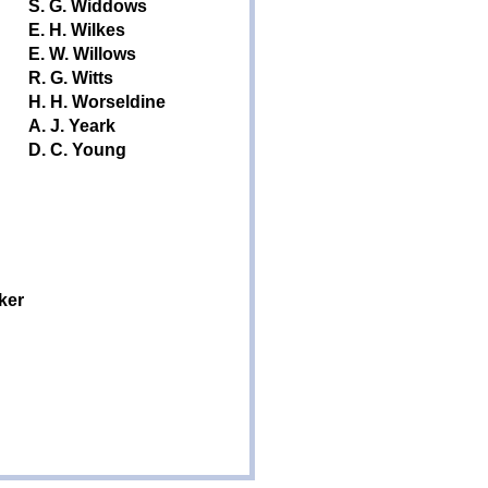
S. G. Widdows
E. H. Wilkes
E. W. Willows
R. G. Witts
H. H. Worseldine
A. J. Yeark
D. C. Young
ker