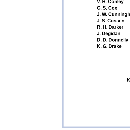
V. H. Conley
G. S. Cox
J. W. Cunning
J. S. Cussen
R. H. Darker
J. Degidan
D. D. Donnelly
K. G. Drake
K