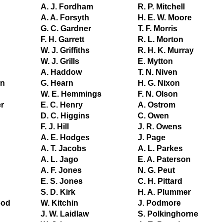
A. J. Fordham
R. P. Mitchell
A. A. Forsyth
H. E. W. Moore
G. C. Gardner
T. F. Morris
F. H. Garrett
R. L. Morton
W. J. Griffiths
R. H. K. Murray
W. J. Grills
E. Mytton
A. Haddow
T. N. Niven
in
G. Hearn
H. G. Nixon
W. E. Hemmings
F. N. Olson
r
E. C. Henry
A. Ostrom
D. C. Higgins
C. Owen
F. J. Hill
J. R. Owens
A. E. Hodges
J. Page
A. T. Jacobs
A. L. Parkes
A. L. Jago
E. A. Paterson
A. F. Jones
N. G. Peut
E. S. Jones
C. H. Pittard
S. D. Kirk
H. A. Plummer
ood
W. Kitchin
J. Podmore
J. W. Laidlaw
S. Polkinghorne