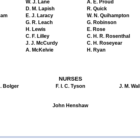
W. J. Lane
A. E. Proud
D. M. Lapish
R. Quick
ham
E. J. Laracy
W. N. Quihampton
G. R. Leach
G. Robinson
H. Lewis
E. Rose
C. F. Lilley
C. H. R. Rosenthal
J. J. McCurdy
C. H. Roseyear
A. McKelvie
H. Ryan
NURSES
. Bolger
F. I. C. Tyson
J. M. Wal
John Henshaw